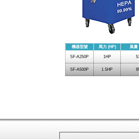
機器型號
馬力 (HP)
風量 (
SF-A250P
1HP
5
SF-A500P
1.5HP
8