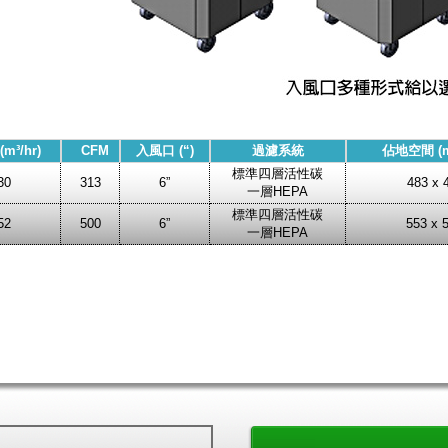
m³/hr)
CFM
入風口 (“)
過濾系統
佔地空間 (
標準四層活性碳
30
313
6”
483 x 
一層HEPA
標準四層活性碳
52
500
6”
553 x 
一層HEPA