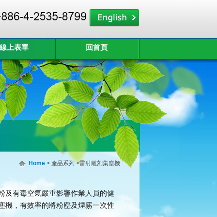
線上表單
回首頁
Home
> 產品系列 >雷射雕刻集塵機
粉及有毒空氣嚴重影響作業人員的健
塵機，有效率的將粉塵及煙霧一次性