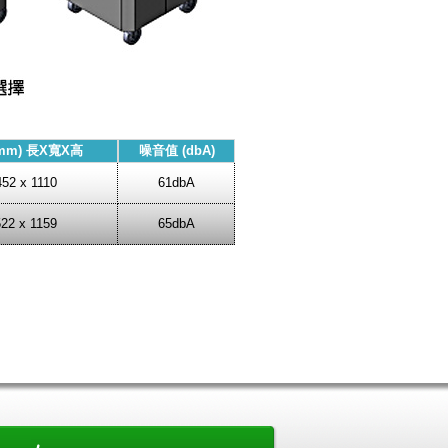
mm) 長X寬X高
噪音值 (dbA)
452 x 1110
61dbA
522 x 1159
65dbA