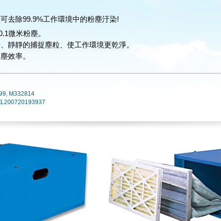
可去除99.9%工作環境中的粉塵汙染!
0.1微米粉塵。
計、靜靜的捕捉塵粒、使工作環境更乾淨。
集塵效率。
99, M332814
 ZL200720193937