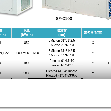
量
風量
過濾材
遙控器(配置)
min)
(ft³/min)
(cm)
5Micron 31*61*2.5
4
850
X
1Micron 31*61*31
5Micron 31*61*2.5
9,H22
L500,M680,H760
Y
1Micron 31*61*31
Pleated 61*61*10
0
1800
Y
12
Pleated 61*61*53
Pleated 41*64*10*2pc
4
3000
Y
Pleated 41*64*53*9pc