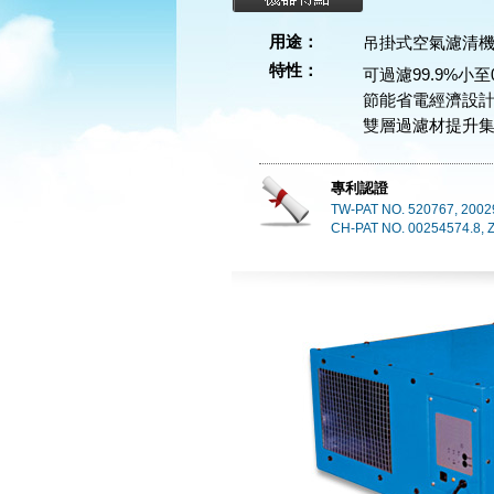
用途：
吊掛式空氣濾清機
特性：
可過濾99.9%小至
節能省電經濟設
雙層過濾材提升
專利認證
TW-PAT NO. 520767, 2002
CH-PAT NO. 00254574.8,